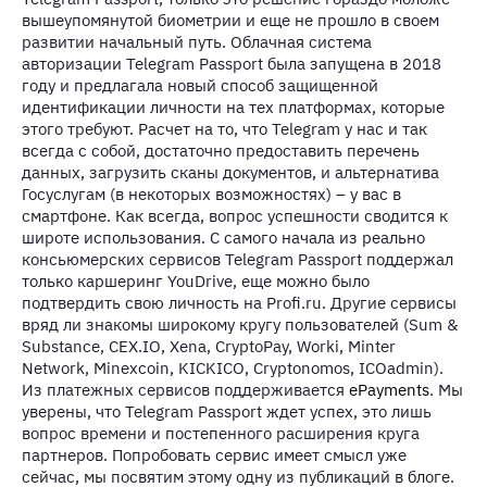
вышеупомянутой биометрии и еще не прошло в своем
развитии начальный путь. Облачная система
авторизации Telegram Passport была запущена в 2018
году и предлагала новый способ защищенной
идентификации личности на тех платформах, которые
этого требуют. Расчет на то, что Telegram у нас и так
всегда с собой, достаточно предоставить перечень
данных, загрузить сканы документов, и альтернатива
Госуслугам (в некоторых возможностях) – у вас в
смартфоне. Как всегда, вопрос успешности сводится к
широте использования. С самого начала из реально
консьюмерских сервисов Telegram Passport поддержал
только каршеринг YouDrive, еще можно было
подтвердить свою личность на Profi.ru. Другие сервисы
вряд ли знакомы широкому кругу пользователей (Sum &
Substance, CEX.IO, Xena, CryptoPay, Worki, Minter
Network, Minexcoin, KICKICO, Cryptonomos, ICOadmin).
Из платежных сервисов поддерживается
ePayments
. Мы
уверены, что Telegram Passport ждет успех, это лишь
вопрос времени и постепенного расширения круга
партнеров. Попробовать сервис имеет смысл уже
сейчас, мы посвятим этому одну из публикаций в блоге.