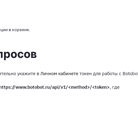
ции в корзине.
просов
ительно укажите в
Личном кабинете
токен для работы с Botobo
https://www.botobot.ru/api/v1/<method>/<token>
, где