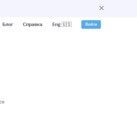
Блог
Справка
Eng 🇺🇸
Войти
со