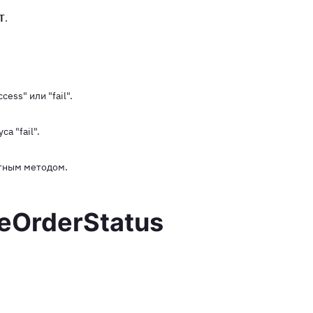
T
.
ess" или "fail".
а "fail".
тным методом.
eOrderStatus