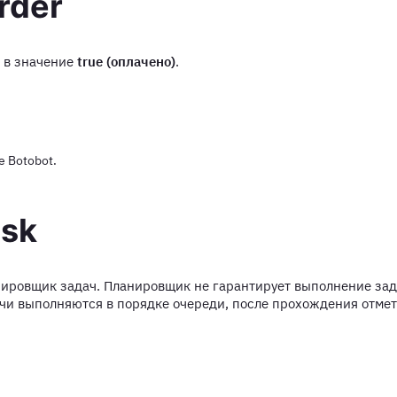
rder
а в значение
true (оплачено)
.
е Botobot.
sk
нировщик задач. Планировщик не гарантирует выполнение зад
ачи выполняются в порядке очереди, после прохождения отме