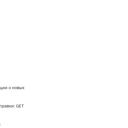
ции о новых
тправки: GET
и