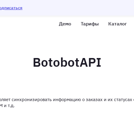
одписаться
Демо
Тарифы
Каталог
BotobotAPI
оляет синхронизировать информацию о заказах и их статусах 
 и т.д.